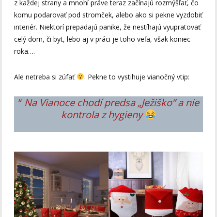
z každej strany a mnohí práve teraz začínajú rozmýšľať, čo
komu podarovať pod stromček, alebo ako si pekne vyzdobiť
interiér. Niektorí prepadajú panike, že nestíhajú vyupratovať
celý dom, či byt, lebo aj v práci je toho veľa, však koniec
roka….
Ale netreba si zúfať
. Pekne to vystihuje vianočný vtip:
“
Na Vianoce chodí predsa „Ježiško“ a nie
kontrola z hygieny