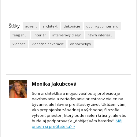
Štítky:
advent
architekt
dekorácie
doplnkydointerieru
feng shui
interiér
interiérový dizajn
návrh interiéru
Vianoce
vianočné dekorácie
vianocnetipy
Monika Jakubcová
Som architektka a mojou vášňou aj profesiou je
navrhovanie a zariaďovanie priestorov nielen na
bývanie, ale hlavne pre šťastný život. Ukážem vám,
ako prepojením západnej a východnej filozofie
vytvoriť priestor , ktorý bude nielen krásny, ale vás
bude aj podporovať a „dobíjať vám baterky“.
Môj
príbeh si prečítate tu>>