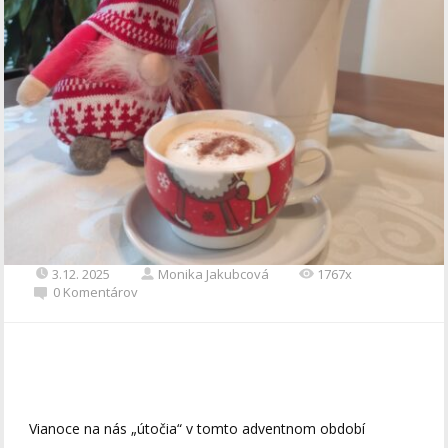
3.12. 2025
Monika Jakubcová
1767x
0 Komentárov
Vianoce na nás „útočia“ v tomto adventnom období