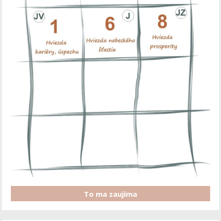
To ma zaujíma