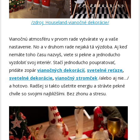
/zdroj: Houseland-vianočné dekorácie/
Vianočnú atmosféru v prvom rade vytvárate vy a vaše
nastavenie. No a v druhom rade nejaká tá výzdoba. Aj keď
nemáte toho času nazvyš, viete si pekne a jednoducho
vyzdobiť svoj interiér. Stačí jednoducho poupratovať,
pridáte zopár
vianočných dekorácií
,
svetelné reťaze
,
svetelné dekorácie
,
vianočný stromček
/alebo aj nie…/
a hotovo. Radšej si takto ušetrite energiu a strávte pekné
chvíle so svojimi najbližšími. Bez zhonu a stresu.