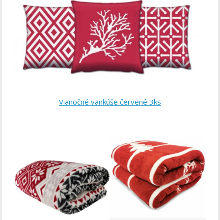
Vianočné vankúše červené 3ks