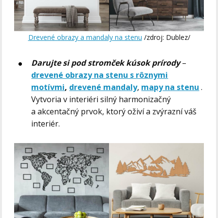
Drevené obrazy a mandaly na stenu
/zdroj: Dublez/
Darujte si pod stromček kúsok prírody
–
drevené obrazy na stenu s rôznymi
motívmi
,
drevené mandaly
,
mapy na stenu
.
Vytvoria v interiéri silný harmonizačný
a akcentačný prvok, ktorý oživí a zvýrazní váš
interiér.