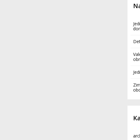
Na
Jed
do
Det
Val
obr
Je
Zim
ob
Ka
arc