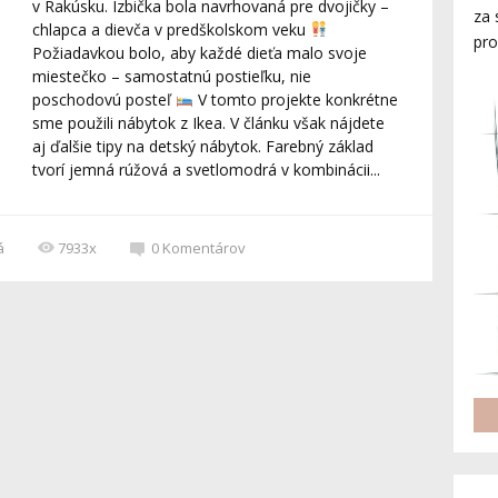
v Rakúsku. Izbička bola navrhovaná pre dvojičky –
za 
chlapca a dievča v predškolskom veku
pro
Požiadavkou bolo, aby každé dieťa malo svoje
miestečko – samostatnú postieľku, nie
poschodovú posteľ
V tomto projekte konkrétne
sme použili nábytok z Ikea. V článku však nájdete
aj ďalšie tipy na detský nábytok. Farebný základ
tvorí jemná rúžová a svetlomodrá v kombinácii...
á
7933x
0
Komentárov