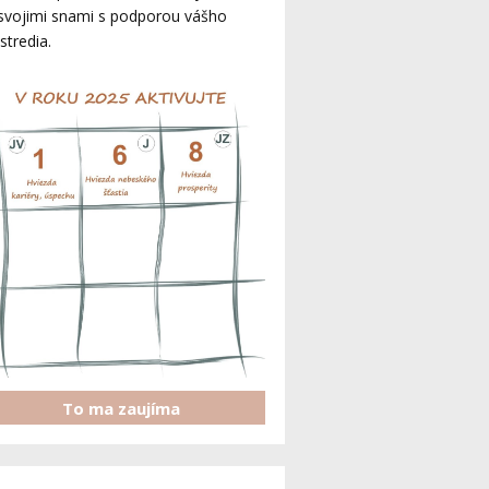
svojimi snami s podporou vášho
stredia.
To ma zaujíma