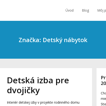
Úvod
Blog
Môj p
Značka: Detský nábytok
Pr
Detská izba pre
2
dvojičky
Chc
mie
Interiér detskej izby v projekte rodinného domu
Sti