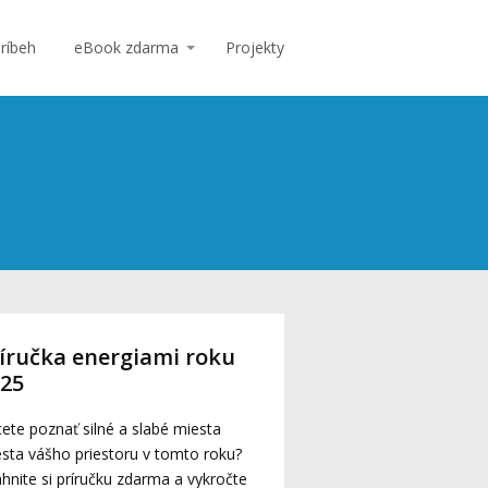
ríbeh
eBook zdarma
Projekty
íručka energiami roku
025
ete poznať silné a slabé miesta
sta vášho priestoru v tomto roku?
ahnite si príručku zdarma a vykročte