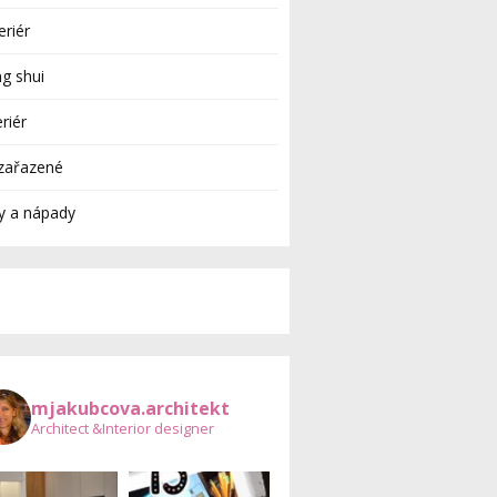
eriér
g shui
eriér
zařazené
y a nápady
mjakubcova.architekt
Architect &Interior designer