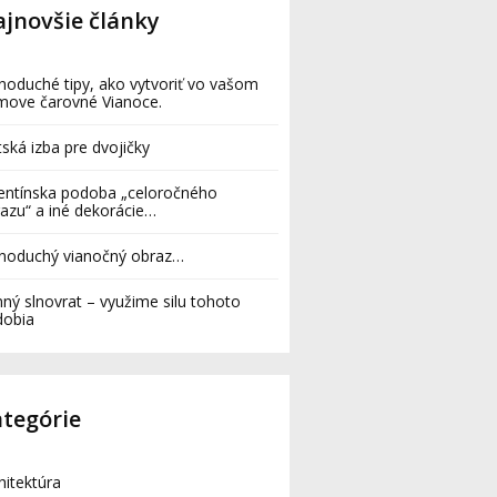
jnovšie články
noduché tipy, ako vytvoriť vo vašom
move čarovné Vianoce.
ská izba pre dvojičky
entínska podoba „celoročného
azu“ a iné dekorácie…
dnoduchý vianočný obraz…
ný slnovrat – využime silu tohoto
dobia
tegórie
hitektúra