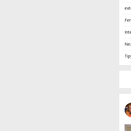
ext
Fen
Int
Ne
Tip