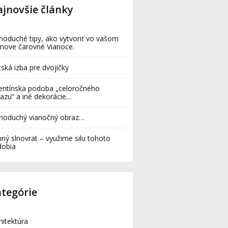
jnovšie články
noduché tipy, ako vytvoriť vo vašom
move čarovné Vianoce.
ská izba pre dvojičky
entínska podoba „celoročného
azu“ a iné dekorácie…
dnoduchý vianočný obraz…
ný slnovrat – využime silu tohoto
dobia
tegórie
hitektúra