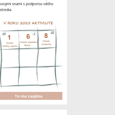
svojimi snami s podporou vášho
stredia.
To ma zaujíma