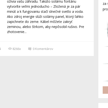
oživia vašu záhradu. Takúto solárnu fontánu
za 
vytvoríte veľmi jednoducho – Zložená je za pár
pro
minút a k fungovaniu stačí slnečné svetlo a voda.
Ako zdroj energie slúži solárny panel, ktorý ľahko
zapichnete do zeme. Kábel môžete zakryť
zeminou, alebo štrkom, aby nepôsobil rušivo. Pre
zhotovenie...
á
8266x
0
Komentárov