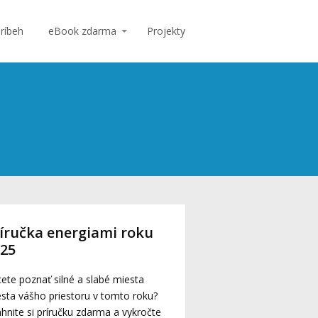
ríbeh
eBook zdarma
Projekty
íručka energiami roku
025
ete poznať silné a slabé miesta
sta vášho priestoru v tomto roku?
ahnite si príručku zdarma a vykročte