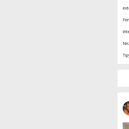
ext
Fen
Int
Ne
Tip