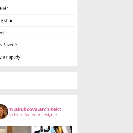
eriér
g shui
eriér
zařazené
y a nápady
mjakubcova.architekt
Architect &Interior designer