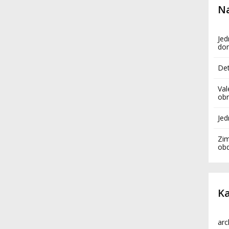
Na
Jed
do
Det
Val
obr
Je
Zim
ob
Ka
arc