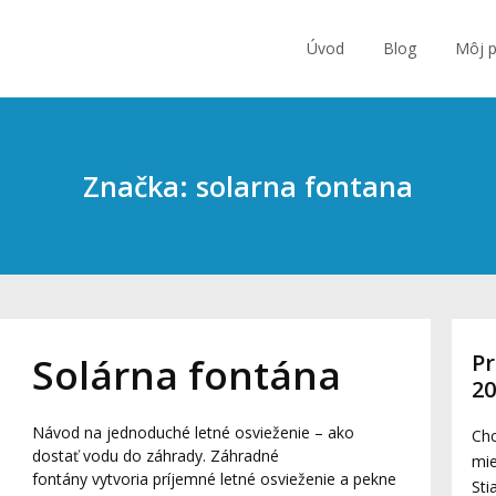
Úvod
Blog
Môj p
Značka: solarna fontana
Pr
Solárna fontána
2
Návod na jednoduché letné osvieženie – ako
Chc
dostať vodu do záhrady. Záhradné
mie
fontány vytvoria príjemné letné osvieženie a pekne
Sti