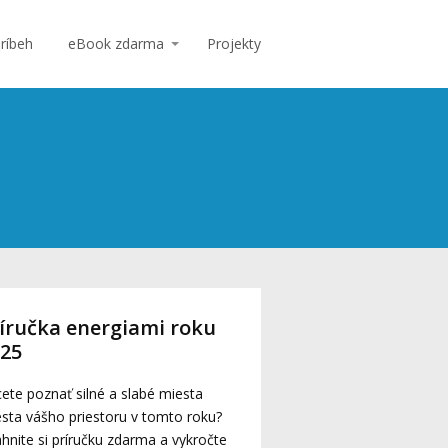
ríbeh
eBook zdarma
Projekty
íručka energiami roku
025
ete poznať silné a slabé miesta
sta vášho priestoru v tomto roku?
ahnite si príručku zdarma a vykročte