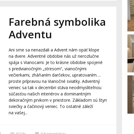
Farebná symbolika
Adventu
Ani sme sa nenazdali a Advent nám opäť klope
na dvere. Adventné obdobie nás už nerozlučne
spája s Vianocami. Je to krásne obdobie spojené
s predvianočným „stresom“, vianočnými
večierkami, zháňaním darčekov, upratovaním….
proste prípravou na Vianočné sviatky. Adventný
veniec sa tak v decembri stáva neodmysliteľnou
súčasťou našich interiérov a dominantným
dekoračným prvkom v priestore. Základom sú štyri
sviečky a čačinový veniec. To ostatné záleží
na vašej...
á
4114x
0
Komentárov