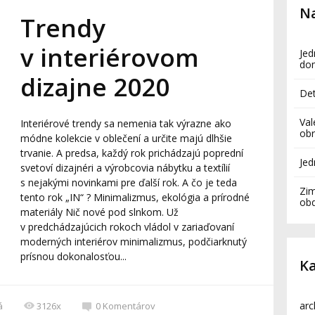
Na
Trendy
v interiérovom
Jed
do
dizajne 2020
Det
Val
Interiérové trendy sa nemenia tak výrazne ako
obr
módne kolekcie v oblečení a určite majú dlhšie
trvanie. A predsa, každý rok prichádzajú poprední
Je
svetoví dizajnéri a výrobcovia nábytku a textílií
s nejakými novinkami pre ďalší rok. A čo je teda
Zim
tento rok „IN“ ? Minimalizmus, ekológia a prírodné
ob
materiály Nič nové pod slnkom. Už
v predchádzajúcich rokoch vládol v zariaďovaní
moderných interiérov minimalizmus, podčiarknutý
prísnou dokonalosťou...
Ka
arc
á
3126x
0
Komentárov