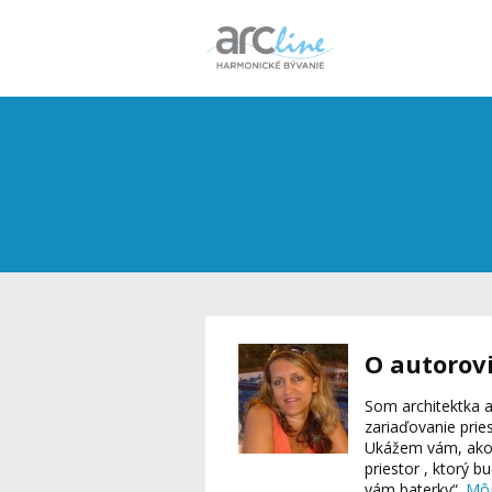
O autorov
Som architektka a
zariaďovanie pries
Ukážem vám, ako p
priestor , ktorý b
vám baterky“.
Môj