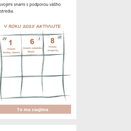
svojimi snami s podporou vášho
stredia.
To ma zaujíma