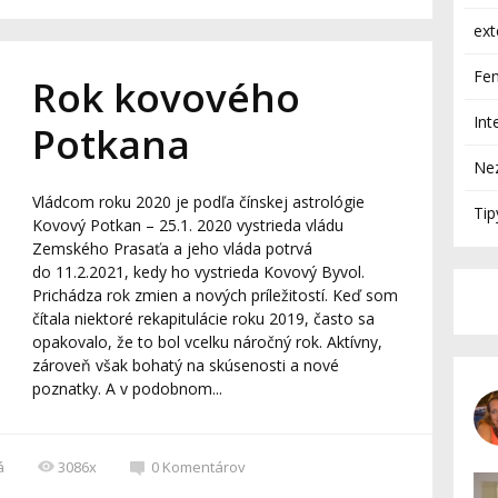
ext
Fen
Rok kovového
Int
Potkana
Ne
Vládcom roku 2020 je podľa čínskej astrológie
Tip
Kovový Potkan – 25.1. 2020 vystrieda vládu
Zemského Prasaťa a jeho vláda potrvá
do 11.2.2021, kedy ho vystrieda Kovový Byvol.
Prichádza rok zmien a nových príležitostí. Keď som
čítala niektoré rekapitulácie roku 2019, často sa
opakovalo, že to bol vcelku náročný rok. Aktívny,
zároveň však bohatý na skúsenosti a nové
poznatky. A v podobnom...
á
3086x
0
Komentárov