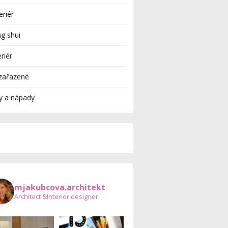
eriér
g shui
eriér
zařazené
y a nápady
mjakubcova.architekt
Architect &Interior designer