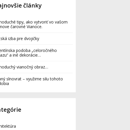
jnovšie články
noduché tipy, ako vytvoriť vo vašom
move čarovné Vianoce.
ská izba pre dvojičky
entínska podoba „celoročného
azu“ a iné dekorácie…
dnoduchý vianočný obraz…
ný slnovrat – využime silu tohoto
dobia
tegórie
hitektúra