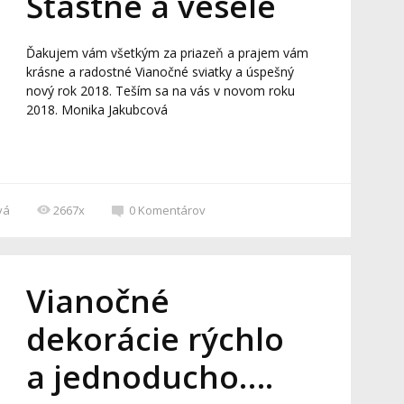
Šťastné a veselé
Ďakujem vám všetkým za priazeň a prajem vám
krásne a radostné Vianočné sviatky a úspešný
nový rok 2018. Teším sa na vás v novom roku
2018. Monika Jakubcová
vá
2667x
0
Komentárov
Vianočné
dekorácie rýchlo
a jednoducho….