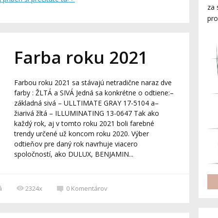
za 
pro
Farba roku 2021
Farbou roku 2021 sa stávajú netradične naraz dve
farby : ŽLTÁ a SIVÁ Jedná sa konkrétne o odtiene:–
základná sivá – ULLTIMATE GRAY 17-5104 a–
žiarivá žltá – ILLUMINATING 13-0647 Tak ako
každý rok, aj v tomto roku 2021 boli farebné
trendy určené už koncom roku 2020. Výber
odtieňov pre daný rok navrhuje viacero
spoločností, ako DULUX, BENJAMIN...
á
2324x
0
Komentárov