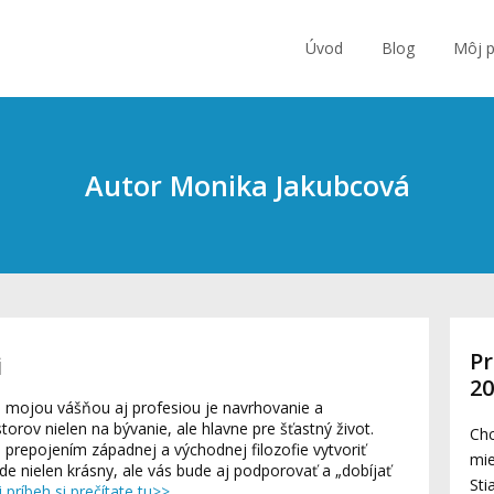
Úvod
Blog
Môj p
Autor Monika Jakubcová
Pr
i
2
 mojou vášňou aj profesiou je navrhovanie a
torov nielen na bývanie, ale hlavne pre šťastný život.
Chc
repojením západnej a východnej filozofie vytvoriť
mie
ude nielen krásny, ale vás bude aj podporovať a „dobíjať
Sti
 príbeh si prečítate tu>>