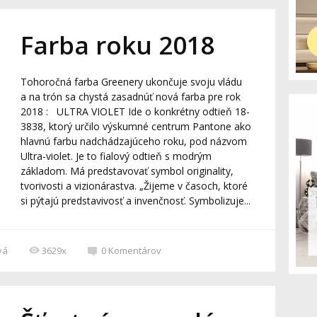
Farba roku 2018
Tohoročná farba Greenery ukončuje svoju vládu
a na trón sa chystá zasadnúť nová farba pre rok
2018 : ULTRA VIOLET Ide o konkrétny odtieň 18-
3838, ktorý určilo výskumné centrum Pantone ako
hlavnú farbu nadchádzajúceho roku, pod názvom
Ultra-violet. Je to fialový odtieň s modrým
základom. Má predstavovať symbol originality,
tvorivosti a vizionárastva. „Žijeme v časoch, ktoré
si pýtajú predstavivosť a invenčnosť. Symbolizuje...
vá
3629x
0
Komentárov